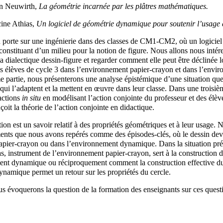
an Neuwirth,
La géométrie incarnée par les plâtres mathématiques.
ine Athias,
Un logiciel de géométrie dynamique pour soutenir l’usage 
porte sur une ingénierie dans des classes de CM1-CM2, où un logiciel
onstituant d’un milieu pour la notion de figure. Nous allons nous intér
la dialectique dessin-figure et regarder comment elle peut être déclinée 
es élèves de cycle 3 dans l’environnement papier-crayon et dans l’env
 partie, nous présenterons une analyse épistémique d’une situation qu
 qui l’adaptent et la mettent en œuvre dans leur classe. Dans une troisiè
sactions
in situ
en modélisant l’action conjointe du professeur et des élèv
nçoit la théorie de l’action conjointe en didactique.
tion est un savoir relatif à des propriétés géométriques et à leur usage.
nts que nous avons repérés comme des épisodes-clés, où le dessin devi
apier-crayon ou dans l’environnement dynamique. Dans la situation pré
 instrument de l’environnement papier-crayon, sert à la construction de
ent dynamique ou réciproquement comment la construction effective du
namique permet un retour sur les propriétés du cercle.
s évoquerons la question de la formation des enseignants sur ces questio