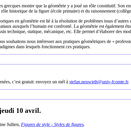
es grecques montre que la géométrie y a joué un rôle constitutif. Son 
rôle historique de la figure (école primaire) et du raisonnement (collège
iques en géométrie est lié à la résolution de problèmes issus d’autres d
patiaux auxquels l’humain est confronté. La géométrie est également é
essin technique, statique, mécanique, etc. Elle permet d’élaborer des mod
ous souhaitons nous intéresser aux pratiques géométriques de « professio
adigmes dans lesquels fonctionnent ces pratiques.
urnées, c’est gratuit: envoyez un mél à
stefan.neuwirth@univ-fcomte.fr
.
udi 10 avril.
ine Jullien,
Figures de style – Styles de figures
.