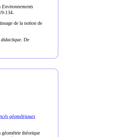
n
Environnements
19-134.
issage de la notion de
 didactique
. De
oncés géométriques
a géométrie théorique